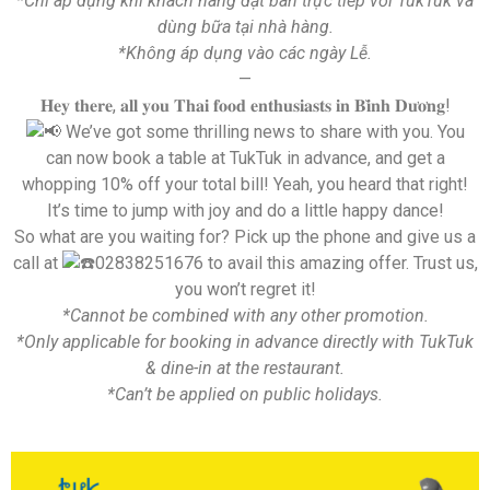
*Chỉ áp dụng khi khách hàng đặt bàn trực tiếp với TukTuk và
dùng bữa tại nhà hàng.
*Không áp dụng vào các ngày Lễ.
—
𝐇𝐞𝐲 𝐭𝐡𝐞𝐫𝐞, 𝐚𝐥𝐥 𝐲𝐨𝐮 𝐓𝐡𝐚𝐢 𝐟𝐨𝐨𝐝 𝐞𝐧𝐭𝐡𝐮𝐬𝐢𝐚𝐬𝐭𝐬 𝐢𝐧 𝐁𝐢̀𝐧𝐡 𝐃𝐮̛𝐨̛𝐧𝐠!
We’ve got some thrilling news to share with you. You
can now book a table at TukTuk in advance, and get a
whopping 10% off your total bill! Yeah, you heard that right!
It’s time to jump with joy and do a little happy dance!
So what are you waiting for? Pick up the phone and give us a
call at
02838251676 to avail this amazing offer. Trust us,
you won’t regret it!
*Cannot be combined with any other promotion.
*Only applicable for booking in advance directly with TukTuk
& dine-in at the restaurant.
*Can’t be applied on public holidays.