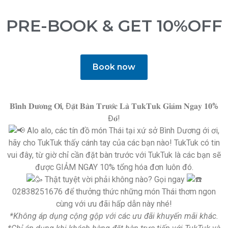
PRE-BOOK & GET 10%OFF
Book now
𝐁𝐢̀𝐧𝐡 𝐃𝐮̛𝐨̛𝐧𝐠 𝐎̛𝐢, Đ𝐚̣̆𝐭 𝐁𝐚̀𝐧 𝐓𝐫𝐮̛𝐨̛́𝐜 𝐋𝐚̀ 𝐓𝐮𝐤𝐓𝐮𝐤 𝐆𝐢𝐚̉𝐦 𝐍𝐠𝐚𝐲 𝟏𝟎%
Đ𝐨́!
Alo alo, các tín đồ món Thái tại xứ sở Bình Dương ới ơi,
hãy cho TukTuk thấy cánh tay của các bạn nào! TukTuk có tin
vui đây, từ giờ chỉ cần đặt bàn trước với TukTuk là các bạn sẽ
được GIẢM NGAY 10% tổng hóa đơn luôn đó.
Thật tuyệt vời phải không nào? Gọi ngay
02838251676 để thưởng thức những món Thái thơm ngon
cùng với ưu đãi hấp dẫn này nhé!
*Không áp dụng cộng gộp với các ưu đãi khuyến mãi khác.