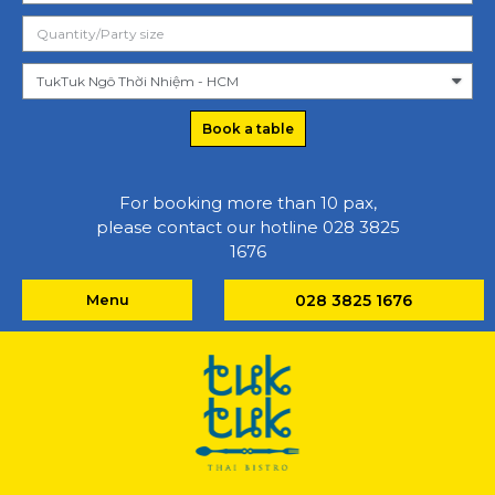
Book a table
For booking more than 10 pax,
please contact our hotline 028 3825
1676
Menu
028 3825 1676