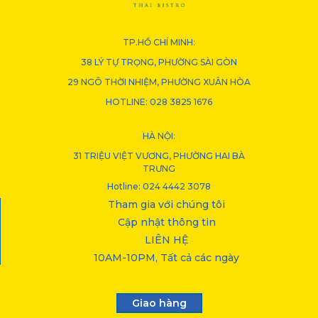
TP.HỒ CHÍ MINH:
38 LÝ TỰ TRỌNG, PHƯỜNG SÀI GÒN
29 NGÔ THỜI NHIỆM, PHƯỜNG XUÂN HÒA
HOTLINE: 028 3825 1676
HÀ NỘI:
31 TRIỆU VIỆT VƯƠNG, PHƯỜNG HAI BÀ
TRƯNG
Hotline: 024 4442 3078
Tham gia với chúng tôi
Cập nhật thông tin
LIÊN HỆ
10AM-10PM, Tất cả các ngày
Giao hàng