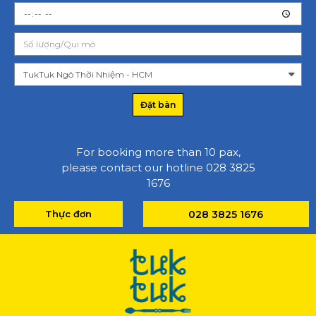
Đặt bàn
For booking more than 10 pax,
please contact our hotline 028 3825
1676
Thực đơn
028 3825 1676